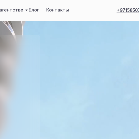
тве
Блог
Контакты
+971585076626
Место