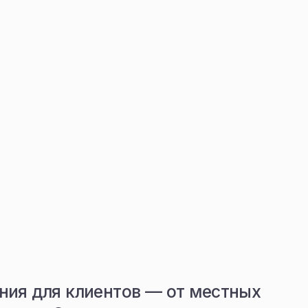
лиентов — от местных
новное направление
еография сделок
с частными клиентами, инвесторами
ми, подбирая надежные активы
ысоким потенциалом роста.
я полное сопровождение сделки —
 оформления, чтобы процесс покупки
ования был комфортным и прозрачным.